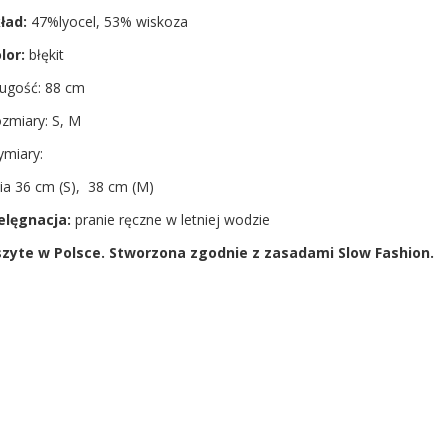
ład:
47%lyocel, 53% wiskoza
lor:
błękit
ugość: 88 cm
zmiary: S, M
miary:
lia 36 cm (S), 38 cm (M)
elęgnacja:
pranie ręczne w letniej wodzie
zyte w Polsce. Stworzona zgodnie z zasadami Slow Fashion.