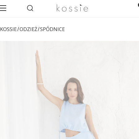
Otwórz wyszukiwarkę
Pro
Menu
Szukaj
Ko
KOSSIE
ODZIEŻ
SPÓDNICE