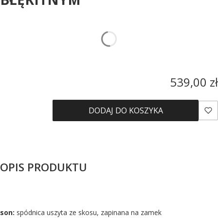
*
Rozmiar
Wybierz
Cena
539,00 zł
DODAJ DO KOSZYKA
OPIS PRODUKTU
son:
spódnica uszyta ze skosu, zapinana na zamek