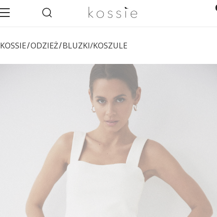
Otwórz wyszukiwarkę
Pro
Menu
Szukaj
Ko
KOSSIE
ODZIEŻ
BLUZKI/KOSZULE