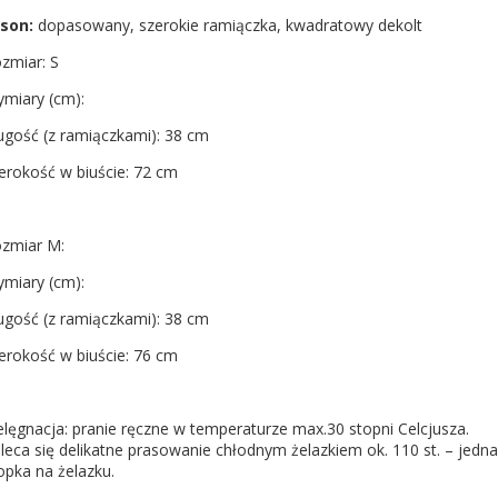
son:
dopasowany, szerokie ramiączka, kwadratowy dekolt
zmiar: S
miary (cm):
ugość (z ramiączkami): 38 cm
erokość w biuście: 72 cm
zmiar M:
miary (cm):
ugość (z ramiączkami): 38 cm
erokość w biuście: 76 cm
elęgnacja: pranie ręczne w temperaturze max.30 stopni Celcjusza.
leca się delikatne prasowanie chłodnym żelazkiem ok. 110 st. – jedna
opka na żelazku.