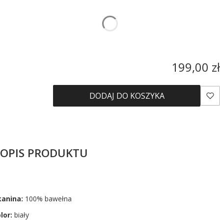
*
Rozmiar
Wybierz
Cena
199,00 zł
DODAJ DO KOSZYKA
OPIS PRODUKTU
anina:
100% bawełna
lor:
biały