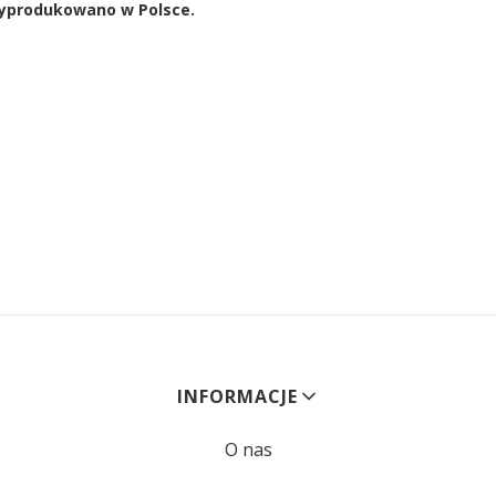
yprodukowano w Polsce.
Linki w stopce
INFORMACJE
O nas