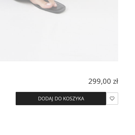
Cena
299,00 zł
DODAJ DO KOSZYKA