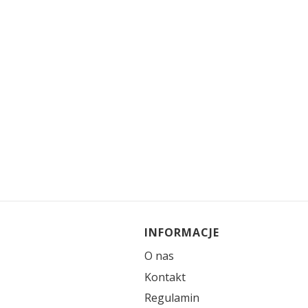
Linki w stopce
INFORMACJE
O nas
Kontakt
Regulamin