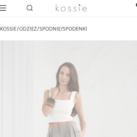
Otwórz wyszukiwarkę
Pro
Menu
Szukaj
Ko
KOSSIE
ODZIEŻ
SPODNIE/SPODENKI