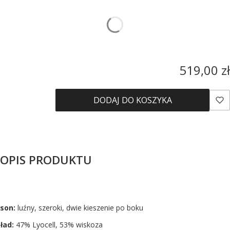
*
Rozmiar
Wybierz
Cena
519,00 zł
DODAJ DO KOSZYKA
OPIS PRODUKTU
son:
luźny, szeroki, dwie kieszenie po boku
ład:
47% Lyocell, 53% wiskoza