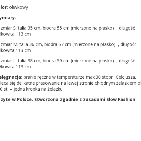
lor:
oliwkowy
ymiary:
zmiar S: talia 35 cm, biodra 55 cm (mierzone na płasko) , długość
łkowita 113 cm
zmiar M: talia 36 cm, biodra 57 cm (mierzone na płasko) , długość
łkowita 113 cm
zmiar L: talia 38 cm, biodra 59 cm (mierzone na płasko) , długość
łkowita 113 cm
elęgnacja:
pranie ręczne w temperaturze max.30 stopni Celcjusza.
leca się delikatne prasowanie na lewej stronie chłodnym żelazkiem o
0 st. – jedna kropka na żelazku.
zyte w Polsce. Stworzona zgodnie z zasadami Slow Fashion.