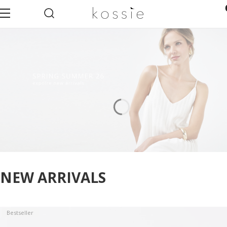
Otwórz wyszukiwarkę
Pro
Menu
Szukaj
Ko
NEW ARRIVALS
Bestseller